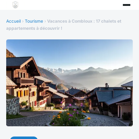
Accueil
›
Tourisme
›
Vacances à Combloux : 17 chalets et
appartements à découvrir !